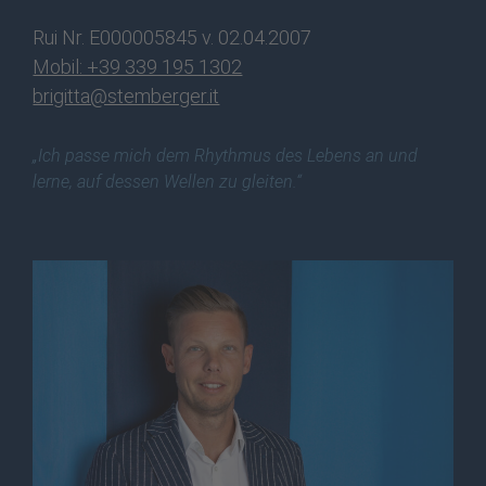
Rui Nr. E000005845 v. 02.04.2007
Mobil: +39 339 195 1302
brigitta@stemberger.it
„Ich passe mich dem Rhythmus des Lebens an und
lerne, auf dessen Wellen zu gleiten.“