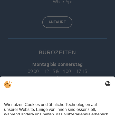
WhatsApp
ANFAHRT
BÜROZEITEN
Montag bis Donnerstag
09.00 – 12.15 & 14.00 – 17.15
Freitag
09.00 – 14.30
Ein Termin außerhalb der Bürozeiten ist nach
Vereinbarung jederzeit möglich.